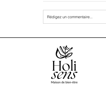
Rédigez un commentaire...
Naturopathie & Drainage
Lymphatique : un duo puissant
pour retrouver équilibre et vitalité à
Tours