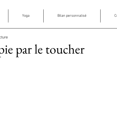
Yoga
Bilan personnalisé
C
cture
pie par le toucher