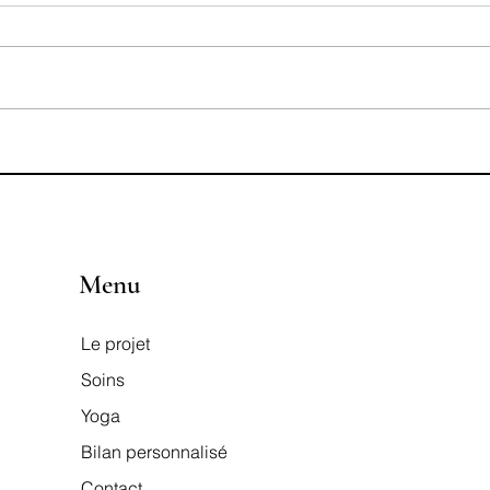
Le massage ayurvédique : un soin
Recett
parfait pour l’automne
revis
Menu
Le projet
Soins
Yoga
Bilan personnalisé
Contact