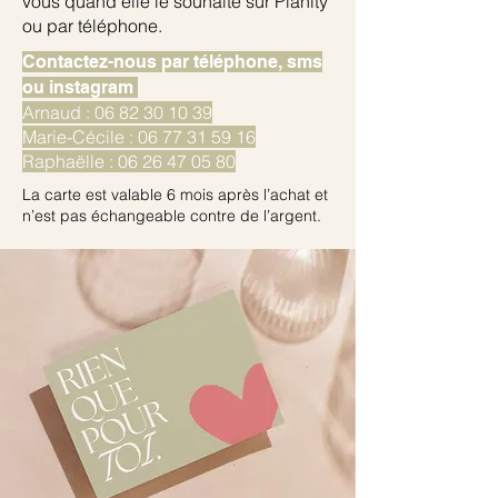
vous quand elle le souhaite sur Planity
ou par téléphone.
Contactez-nous par téléphone, sms
ou instagram
Arnaud :
06 82 30 10 39
Marie-Cécile :
06 77 31 59 16
Raphaëlle :
06 26 47 05 80
La carte est valable 6 mois après l’achat et
n’est pas échangeable contre de l’argent.