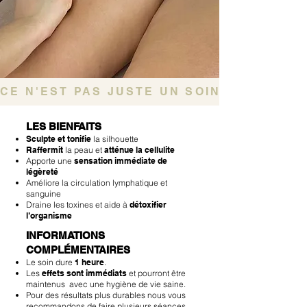
CE N'EST PAS JUSTE UN SOIN, C'EST UN
LES BIENFAITS
Sculpte et tonifie
la silhouette
Raffermit
la peau et
atténue la cellulite
Apporte une
sensation immédiate de
légèreté
Améliore la circulation lymphatique et
sanguine
Draine les toxines et aide à
détoxifier
l’organisme
INFORMATIONS
COMPLÉMENTAIRES
Le soin dure
1 heure
.​
Les
effets sont immédiats
et pourront être
maintenus avec une hygiène de vie saine.​
Pour des résultats plus durables nous vous
recommandons de faire plusieurs séances.​